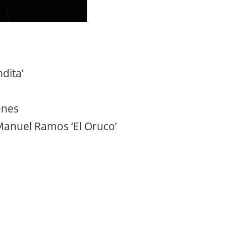
dita’
ones
 Manuel Ramos ‘El Oruco’