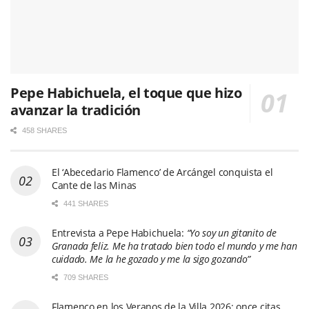
Pepe Habichuela, el toque que hizo
avanzar la tradición
458 SHARES
El ‘Abecedario Flamenco’ de Arcángel conquista el
Cante de las Minas
441 SHARES
Entrevista a Pepe Habichuela:
“Yo soy un gitanito de
Granada feliz. Me ha tratado bien todo el mundo y me han
cuidado. Me la he gozado y me la sigo gozando”
709 SHARES
Flamenco en los Veranos de la Villa 2026: once citas