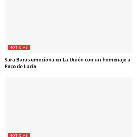
NOTICIAS
Sara Baras emociona en La Unión con un homenaje a
Paco de Lucía
NOTICIAS
«Pepe de Lucía: Un ‘Castillete de Oro’ para el alma del
flamenco»