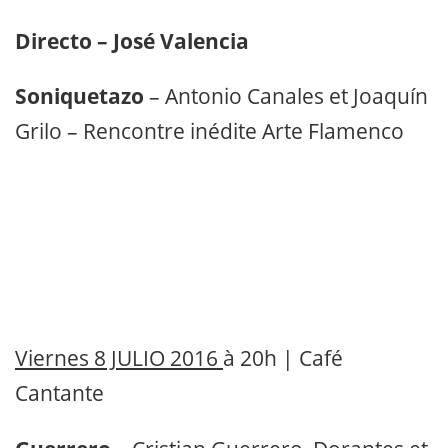
Directo – José Valencia
Soniquetazo
– Antonio Canales et Joaquín
Grilo – Rencontre inédite Arte Flamenco
Viernes 8 JULIO 2016
à 20h | Café
Cantante
Guerrero
– Cristian Guerrero, Dorantes et
Diego del Morao (artistes invités)
Gallardía Gitanería
– Antonio El Pipa,