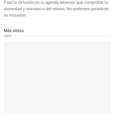
Más vistos
Pepe Habichuela, el toque que hizo
avanzar la tradición
458 SHARES