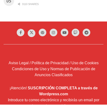
Aviso Legal / Política de Privacidad / Uso de Cookies
Condiciones de Uso y Normas de Publicación de
Anuncios Clasificados
¡Atención!
SUSCRIPCIÓN COMPLETA a través de
Wordpress.com
Introduce tu correo electrónico y recibirás un email por
cada entrada que publiquemos.
Dirección
de
correo
Suscribir
electrónico