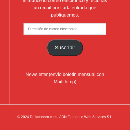
Introduce tu correo electrónico y recibirás
un email por cada entrada que
publiquemos.
Dirección
de
correo
Suscribir
electrónico
Newsletter (envío boletín mensual con
Mailchimp)
© 2024
Deflamenco.com
- ADN Flamenco Web Services S.L.