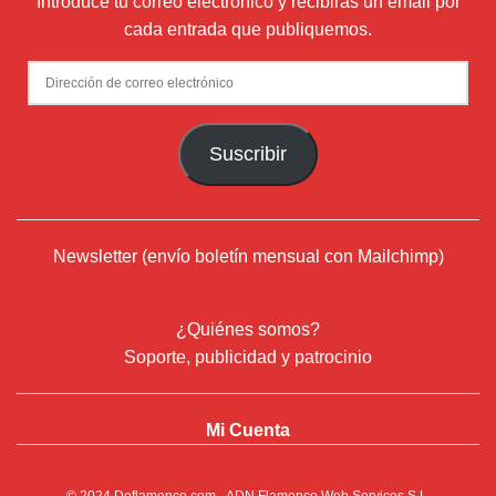
Introduce tu correo electrónico y recibirás un email por
cada entrada que publiquemos.
Dirección
de
correo
Suscribir
electrónico
Newsletter (envío boletín mensual con Mailchimp)
¿Quiénes somos?
Soporte, publicidad y patrocinio
Mi Cuenta