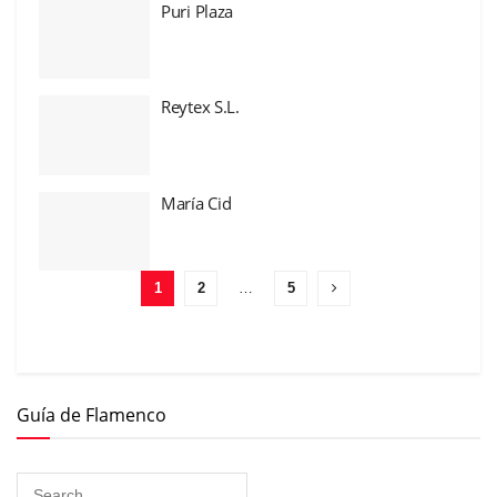
Puri Plaza
Reytex S.L.
María Cid
1
2
…
5
Guía de Flamenco