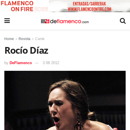
Home
Revista
Cante
Rocío Díaz
by
DeFlamenco
3 08 2012