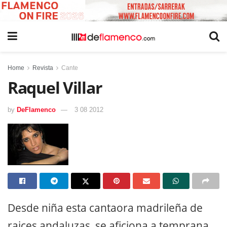
Home
Revista
Cante
Raquel Villar
by
DeFlamenco
3 08 2012
Desde niña esta cantaora madrileña de
raices andaluzas, se aficiona a temprana