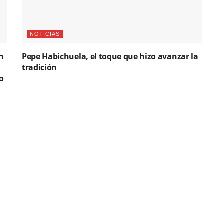
NOTICIAS
n
Pepe Habichuela, el toque que hizo avanzar la
tradición
o