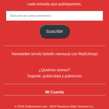
cada entrada que publiquemos.
Dirección
de
correo
Suscribir
electrónico
Newsletter (envío boletín mensual con Mailchimp)
¿Quiénes somos?
Soporte, publicidad y patrocinio
Mi Cuenta
© 2024
Deflamenco.com
- ADN Flamenco Web Services S.L.