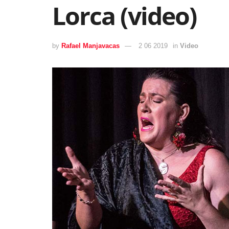
Lorca (video)
by
Rafael Manjavacas
2 06 2019
in
Video