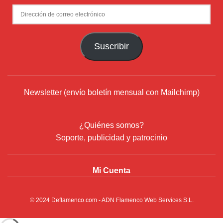
Dirección
de
correo
Suscribir
electrónico
Newsletter (envío boletín mensual con Mailchimp)
¿Quiénes somos?
Soporte, publicidad y patrocinio
Mi Cuenta
© 2024
Deflamenco.com
- ADN Flamenco Web Services S.L.