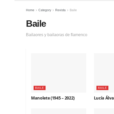
Home
Category
Revista
Baile
Baile
Bailaores y bailaoras de flamenco
BAILE
BAILE
Manolete (1945 – 2022)
Lucía Álva