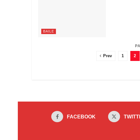
BAILE
David Morales
PA
Prev
1
2
FACEBOOK
TWITT