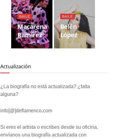
BAILE
BAILE
Macarena
Belén
Ramírez
López
Actualización
¿La biografía no está actualizada? ¿falta
alguna?
info[@]deflamenco.com
Si eres el artista o escribes desde su oficina,
envíanos una biografía actualizada con