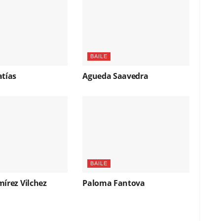
BAILE
atías
Agueda Saavedra
BAILE
írez Vilchez
Paloma Fantova