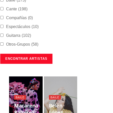
Baile
(173)
Cante
(198)
Compañías
(0)
Espectáculos
(10)
Guitarra
(102)
Otros-Grupos
(58)
BAILE
BAILE
Macarena
Belén
Ramírez
López