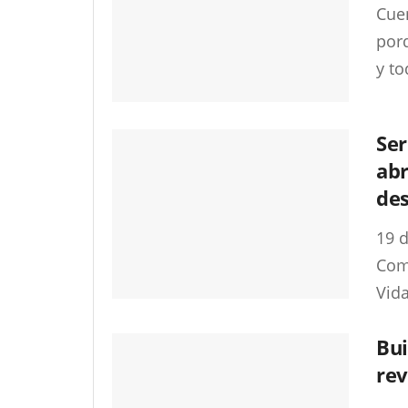
Cue
por
y to
Ser
abr
de
19 
Com
Vida
Bui
rev