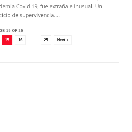
emia Covid 19, fue extraña e inusual. Un
cicio de supervivencia....
GE 15 OF 25
15
16
…
25
Next