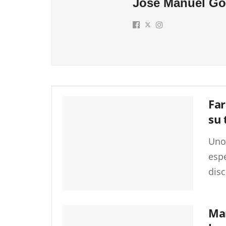
José Manuel Gó
Far
su 
Uno 
esp
disc
Man