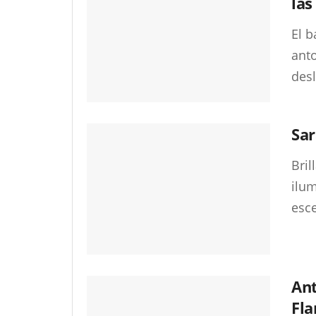
las
El b
anto
desl
Sar
Bril
ilu
esce
Ant
Fl