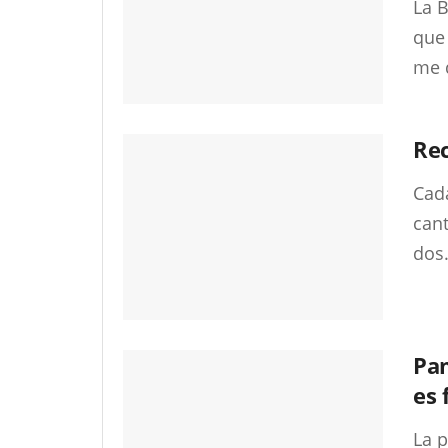
La 
que
me d
Rec
Cad
cant
dos.
Pam
es 
La p