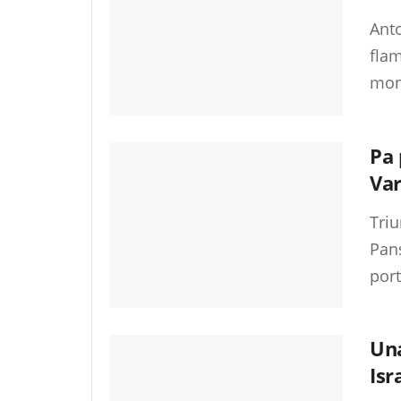
Anto
flam
mont
Pa 
Va
Triu
Pan
port
Una
Isr