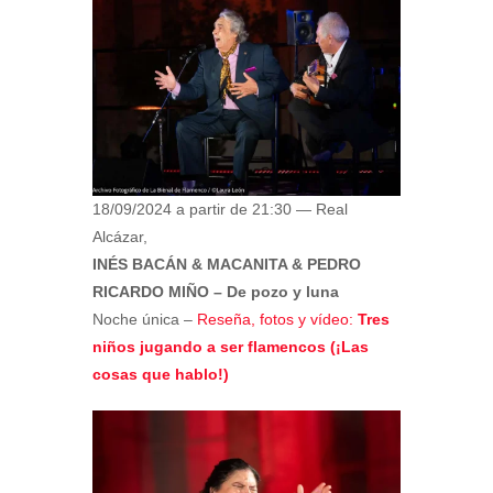
18/09/2024 a partir de 21:30 — Real
Alcázar,
INÉS BACÁN & MACANITA & PEDRO
RICARDO MIÑO – De pozo y luna
Noche única –
Reseña, fotos y vídeo:
Tres
niños jugando a ser flamencos (¡Las
cosas que hablo!)