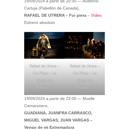
19/09/2024 a partir de 20:30 — Auditorio
Cartuja (Pabellón de Canadá),
RAFAEL DE UTRERA – Fui piera
–
Vídeo
Estreno absoluto
Rafael de Utrera –
Rafael de Utrera –
Fui Piera – La
Fui Piera – La
Bienal de
Bienal de
Flamenco
Flamenco
19/09/2024 a partir de 23:00 — Muelle
Camaronero,
GUADIANA, JUANFRA CARRASCO,
MIGUEL VARGAS, JUAN VARGAS –
Vengo de mi Extremadura