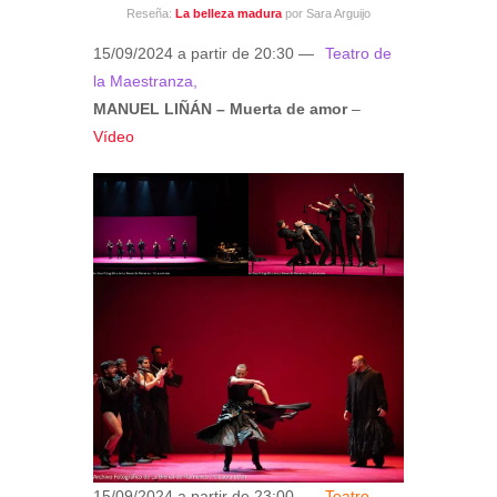
Reseña:
La belleza madura
por Sara Arguijo
15/09/2024 a partir de 20:30 —
Teatro de
la Maestranza,
MANUEL LIÑÁN – Muerta de amor
–
Vídeo
15/09/2024 a partir de 23:00 —
Teatro