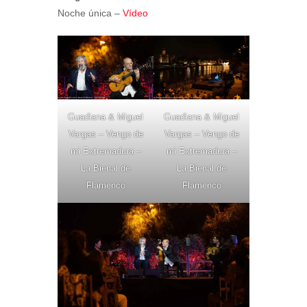
Noche única –
Vídeo
Guadiana & Miguel
Guadiana & Miguel
Vargas – Vengo de
Vargas – Vengo de
mi Extremadura –
mi Extremadura –
La Bienal de
La Bienal de
Flamenco
Flamenco