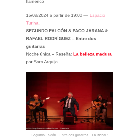
flamenco
15/09/2024 a partir de 19:00 —
Espacio
Turina,
SEGUNDO FALCÓN & PACO JARANA &
RAFAEL RODRÍGUEZ – Entre dos
guitarras
Noche única – Reseña:
La belleza madura
por Sara Arguijo
Segundo Falcón – Entre dos guitarras – La Bienal /