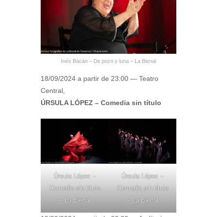
Inés Bacán – De pozo y luna – La Bienal
18/09/2024 a partir de 23:00 — Teatro
Central,
ÚRSULA LÓPEZ – Comedia sin título
Úrsula López –
Úrsula López –
Comedia sin título
Comedia sin título
– La Bienal
– La Bienal