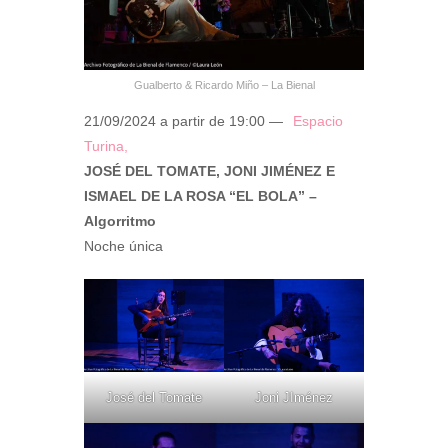
Gualberto & Ricardo Miño – La Bienal
21/09/2024 a partir de 19:00 —
Espacio
Turina,
JOSÉ DEL TOMATE, JONI JIMÉNEZ E
ISMAEL DE LA ROSA “EL BOLA” –
Algorritmo
Noche única
José del Tomate
Joni JIménez