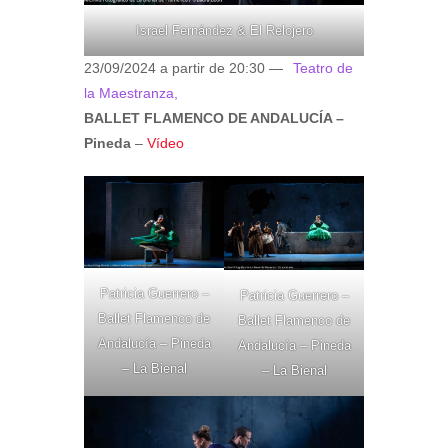
Israel Fernández & El Relojero
23/09/2024 a partir de 20:30 —
Teatro de
la Maestranza,
BALLET FLAMENCO DE ANDALUCÍA –
Pineda
–
Vídeo
Patricia Guerrero –
Patricia Guerrero –
Ballet Flamenco de
Ballet Flamenco de
Andalucía – Pineda
Andalucía – Pineda
– La Bienal
– La Bienal