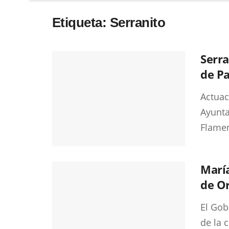
Etiqueta:
Serranito
Serra
de P
Actuac
Ayunta
Flamen
María
de Or
El Gob
de la 