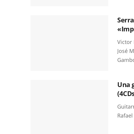
Serra
«Impr
Victor 
José 
Gambo
Una g
(4CDs
Guitar
Rafael