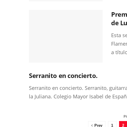
Premi
de Lu
Esta s
Flamen
a título
Serranito en concierto.
Serranito en concierto. Serranito, guitarr
la Juliana. Colegio Mayor Isabel de España
P
Prev
1
2