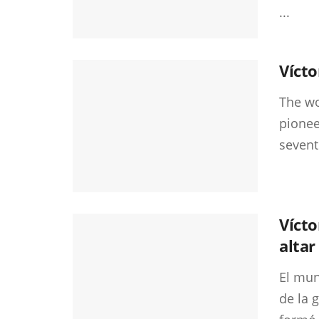
...
Vícto
The wo
pionee
sevent
Vícto
altar
El mun
de la 