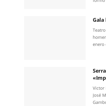
formó 
Gala
Teatro
homena
enero d
Serra
«Impr
Victor
José 
Gambo