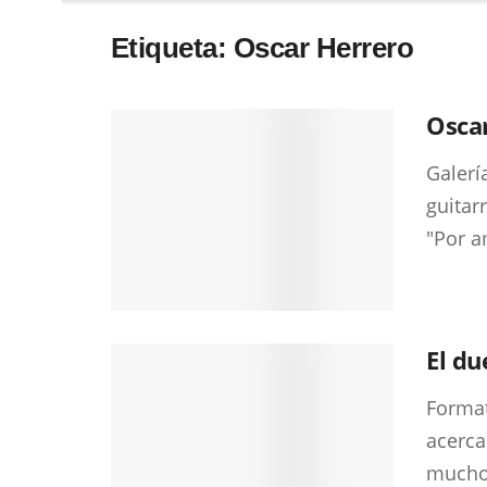
Etiqueta:
Oscar Herrero
Oscar
Galerí
guitar
"Por a
El du
Format
acerca 
muchos