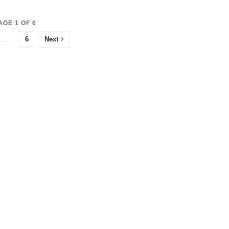
AGE 1 OF 6
…
6
Next