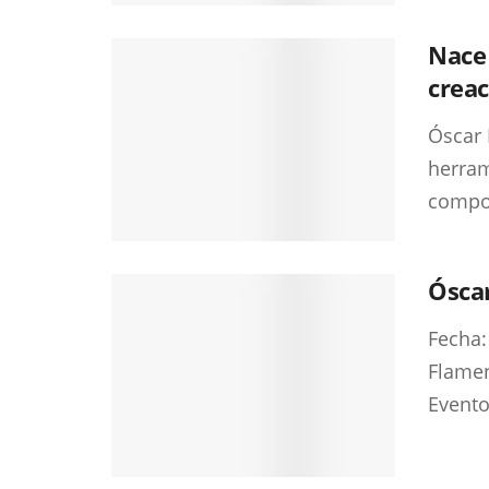
Nace 
creac
Óscar 
herram
compon
Óscar
Fecha:
Flamen
Evento 