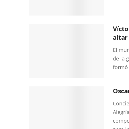
Vícto
altar
El mun
de la 
formó 
Oscar
Concie
Alegrí
compo