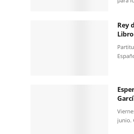
para l
Rey d
Libro
Partit
Españo
Esper
Garcí
Vierne
junio.