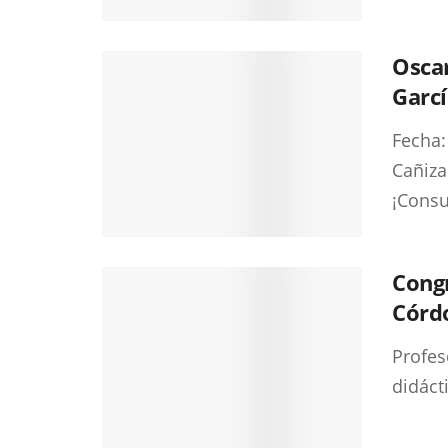
Oscar
Garcí
Fecha:
Cañiza
¡Consu
Cong
Córdo
Profes
didáct