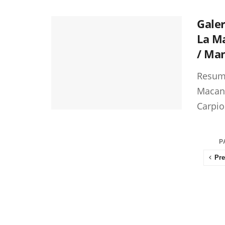
Galer
La Ma
/ Ma
Resume
Macani
Carpio
P
Pre