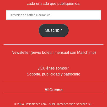
cada entrada que publiquemos.
Dirección
de
correo
Suscribir
electrónico
Newsletter (envío boletín mensual con Mailchimp)
¿Quiénes somos?
Soporte, publicidad y patrocinio
Mi Cuenta
© 2024
Deflamenco.com
- ADN Flamenco Web Services S.L.