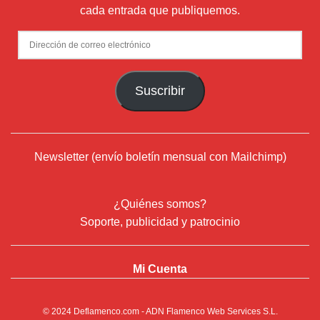
cada entrada que publiquemos.
Dirección
de
correo
Suscribir
electrónico
Newsletter (envío boletín mensual con Mailchimp)
¿Quiénes somos?
Soporte, publicidad y patrocinio
Mi Cuenta
© 2024
Deflamenco.com
- ADN Flamenco Web Services S.L.