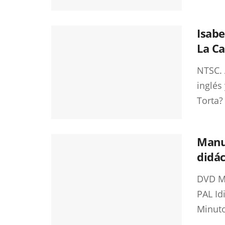
Isabe
La C
NTSC. 
inglés
Torta?
Manu
didác
DVD Mu
PAL Id
Minuto