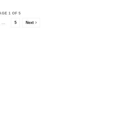
AGE 1 OF 5
…
5
Next