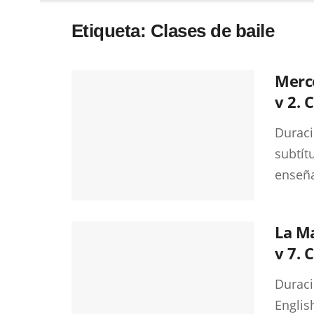
Etiqueta:
Clases de baile
Merc
v 2. 
Duraci
subtít
enseña
La M
v 7. 
Duraci
Englis