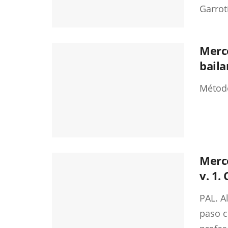
Garrotí
Merc
baila
Método
Merc
v. 1.
PAL. A
paso c