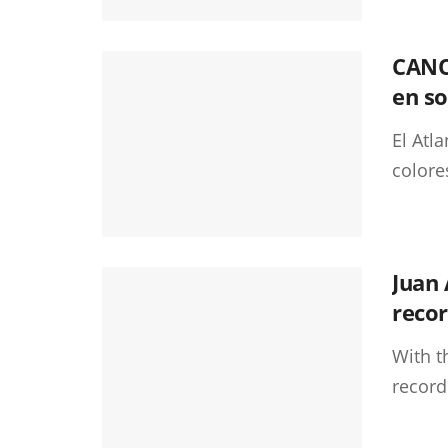
CANO
en so
El Atl
colore
Juan
reco
With th
record