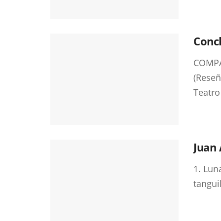
Conch
COMPA
(Reseñ
Teatro
Juan
1. Luna
tangui