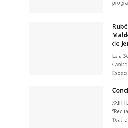
progra
Rubén
Maldo
de Je
Lela S
Canito
Especia
Conch
XXIII 
“Recit
Teatro 