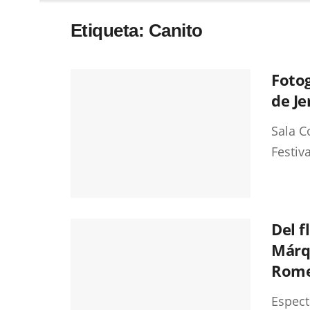
Etiqueta:
Canito
Fotog
de Je
Sala C
Festiv
Del f
Márqu
Rome
Espect