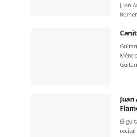
Juan A
Romero
Canit
Guitar
Méndez
Guitarr
Juan 
Flam
El gui
recita