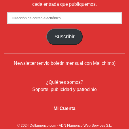
cada entrada que publiquemos.
Dirección
de
correo
Suscribir
electrónico
Newsletter (envío boletín mensual con Mailchimp)
¿Quiénes somos?
Soporte, publicidad y patrocinio
Mi Cuenta
© 2024
Deflamenco.com
- ADN Flamenco Web Services S.L.