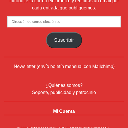
Introduce tu correo electrónico y recibirás un email por
cada entrada que publiquemos.
Dirección
de
correo
Suscribir
electrónico
Newsletter (envío boletín mensual con Mailchimp)
¿Quiénes somos?
Soporte, publicidad y patrocinio
Mi Cuenta