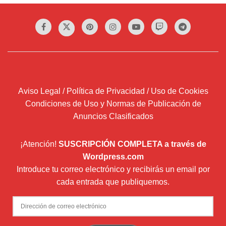
opciones
se
pueden
elegir
en
la
página
Aviso Legal / Política de Privacidad / Uso de Cookies
de
Condiciones de Uso y Normas de Publicación de
producto
Anuncios Clasificados
¡Atención!
SUSCRIPCIÓN COMPLETA a través de
Wordpress.com
Introduce tu correo electrónico y recibirás un email por
cada entrada que publiquemos.
Dirección
de