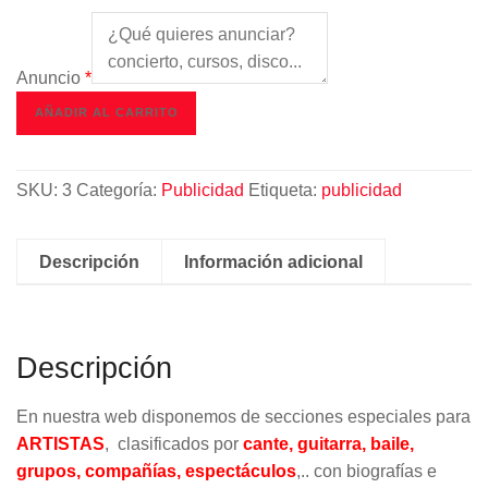
Anuncio
*
Destacado
AÑADIR AL CARRITO
preferente
-
artista,
SKU:
3
Categoría:
Publicidad
Etiqueta:
publicidad
grupo,
compañía,
Descripción
Información adicional
espectáculo,
cd,
libro...
cantidad
Descripción
En nuestra web disponemos de secciones especiales para
ARTISTAS
, clasificados por
cante, guitarra, baile,
grupos, compañías, espectáculos
,.. con biografías e