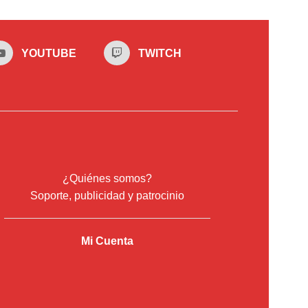
Las
opciones
se
YOUTUBE
TWITCH
pueden
elegir
en
la
página
de
producto
¿Quiénes somos?
Soporte, publicidad y patrocinio
Mi Cuenta