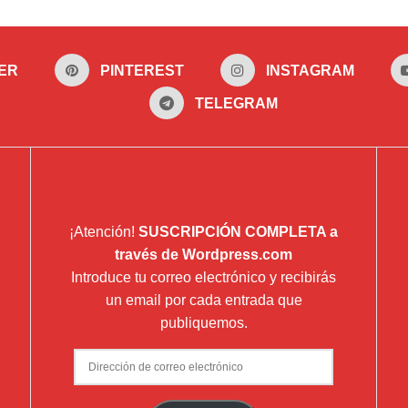
350,00€
variantes.
Las
opciones
ER
PINTEREST
INSTAGRAM
se
pueden
TELEGRAM
elegir
en
la
página
de
¡Atención!
SUSCRIPCIÓN COMPLETA a
producto
través de Wordpress.com
Introduce tu correo electrónico y recibirás
un email por cada entrada que
publiquemos.
Dirección
de
correo