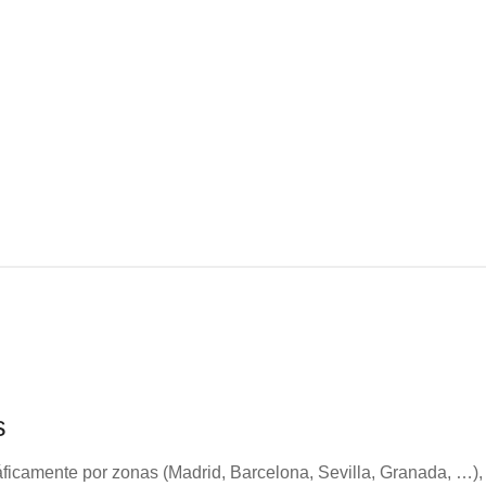
cantidad
s
ficamente por zonas (Madrid, Barcelona, Sevilla, Granada, …),