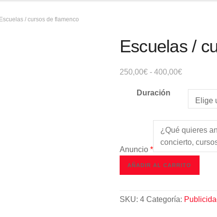
Escuelas / cursos de flamenco
Escuelas / c
Rango
250,00
€
-
400,00
€
de
Duración
precios:
desde
250,00€
hasta
400,00€
Anuncio
*
Escuelas
AÑADIR AL CARRITO
/
cursos
de
SKU:
4
Categoría:
Publicid
flamenco