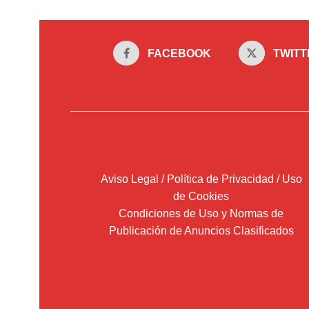
opciones
se
pueden
FACEBOOK
TWITT
elegir
en
la
página
de
producto
Aviso Legal / Política de Privacidad / Uso
de Cookies
Condiciones de Uso y Normas de
Publicación de Anuncios Clasificados