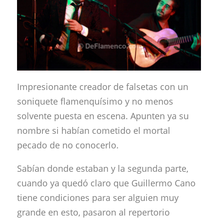
Impresionante creador de falsetas con un
soniquete flamenquísimo y no menos
solvente puesta en escena. Apunten ya su
nombre si habían cometido el mortal
pecado de no conocerlo.
Sabían donde estaban y la segunda parte,
cuando ya quedó claro que Guillermo Cano
tiene condiciones para ser alguien muy
grande en esto, pasaron al repertorio