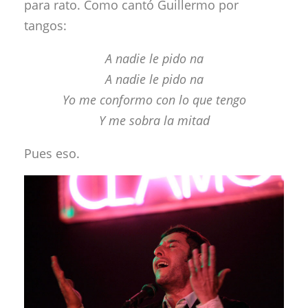
para rato. Como cantó Guillermo por
tangos:
A nadie le pido na
A nadie le pido na
Yo me conformo con lo que tengo
Y me sobra la mitad
Pues eso.