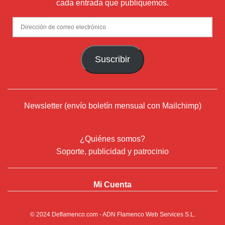
cada entrada que publiquemos.
Dirección
de
correo
Suscribir
electrónico
Newsletter (envío boletín mensual con Mailchimp)
¿Quiénes somos?
Soporte, publicidad y patrocinio
Mi Cuenta
© 2024
Deflamenco.com
- ADN Flamenco Web Services S.L.