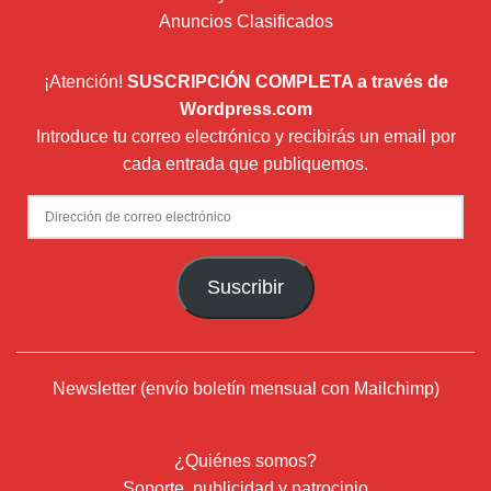
Anuncios Clasificados
¡Atención!
SUSCRIPCIÓN COMPLETA a través de
Wordpress.com
Introduce tu correo electrónico y recibirás un email por
cada entrada que publiquemos.
Dirección
de
correo
Suscribir
electrónico
Newsletter (envío boletín mensual con Mailchimp)
¿Quiénes somos?
Soporte, publicidad y patrocinio