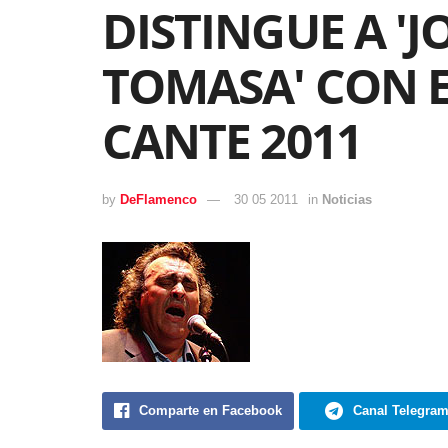
DISTINGUE A 'J
TOMASA' CON 
CANTE 2011
by
DeFlamenco
30 05 2011
in
Noticias
Comparte en Facebook
Canal Telegra