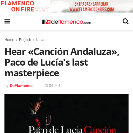
Home
English
News
Hear «Canción Andaluza»,
Paco de Lucía's last
masterpiece
by
DeFlamenco
26 04 2014