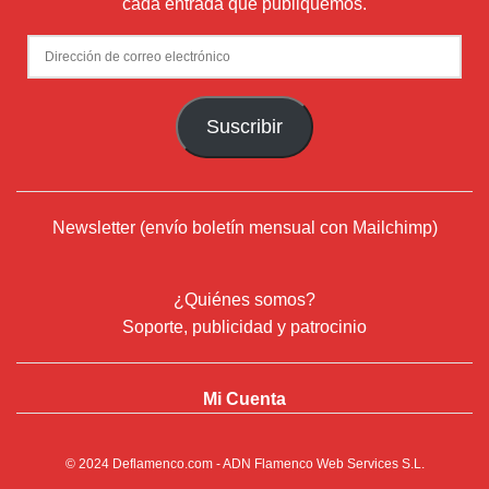
cada entrada que publiquemos.
Dirección
de
correo
Suscribir
electrónico
Newsletter (envío boletín mensual con Mailchimp)
¿Quiénes somos?
Soporte, publicidad y patrocinio
Mi Cuenta
© 2024
Deflamenco.com
- ADN Flamenco Web Services S.L.