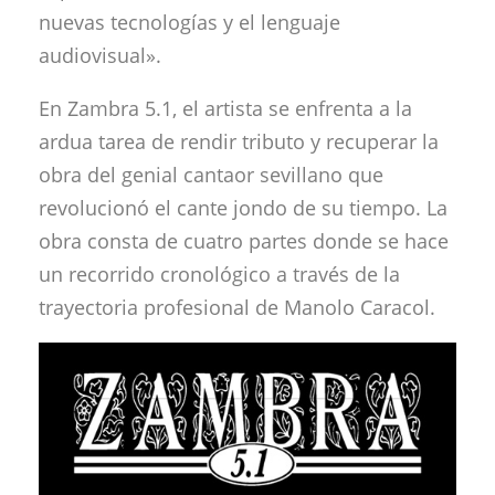
nuevas tecnologías y el lenguaje
audiovisual».
En Zambra 5.1, el artista se enfrenta a la
ardua tarea de rendir tributo y recuperar la
obra del genial cantaor sevillano que
revolucionó el cante jondo de su tiempo. La
obra consta de cuatro partes donde se hace
un recorrido cronológico a través de la
trayectoria profesional de Manolo Caracol.