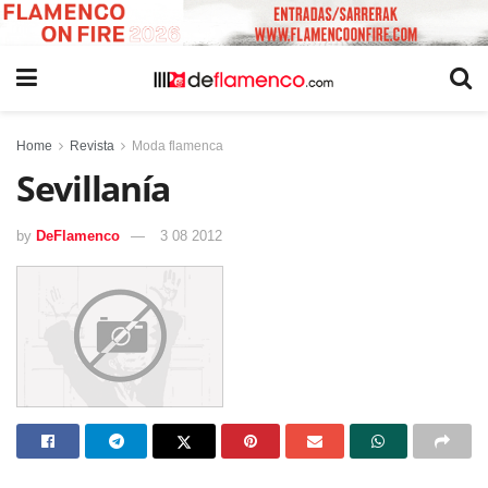
Home
Revista
Moda flamenca
Sevillanía
by
DeFlamenco
3 08 2012