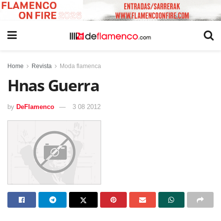
Home
Revista
Moda flamenca
Hnas Guerra
by
DeFlamenco
3 08 2012