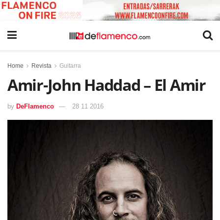
Home
Revista
Guitarra
Amir-John Haddad – El Amir
by
DeFlamenco
28 11 2016