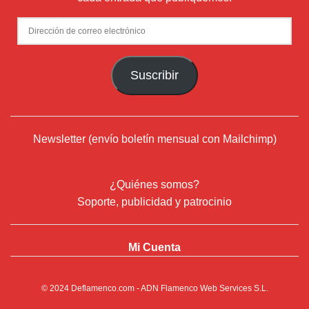
Dirección
de
correo
Suscribir
electrónico
Newsletter (envío boletín mensual con Mailchimp)
¿Quiénes somos?
Soporte, publicidad y patrocinio
Mi Cuenta
© 2024
Deflamenco.com
- ADN Flamenco Web Services S.L.