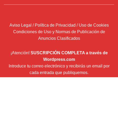
Aviso Legal / Política de Privacidad / Uso de Cookies
Condiciones de Uso y Normas de Publicación de
Anuncios Clasificados
¡Atención!
SUSCRIPCIÓN COMPLETA a través de
Wordpress.com
Introduce tu correo electrónico y recibirás un email por
cada entrada que publiquemos.
Dirección
de
correo
Suscribir
electrónico