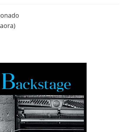
donado
taora)