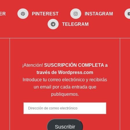
ER
PINTEREST
INSTAGRAM
TELEGRAM
¡Atención!
SUSCRIPCIÓN COMPLETA a
través de Wordpress.com
Introduce tu correo electrónico y recibirás
un email por cada entrada que
publiquemos.
Dirección
de
correo
Suscribir
electrónico