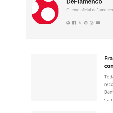
DeFlamenco
Cuenta oficial deflamenc
Fra
com
Tod
reco
Bamb
Cam