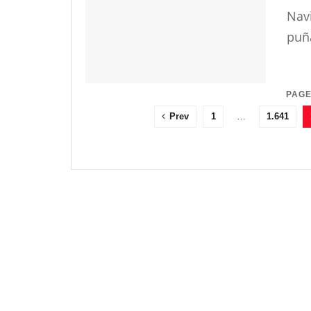
Navi
puña
PAGE
Prev
1
…
1.641