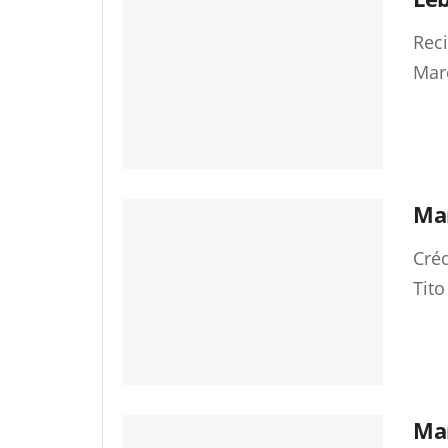
Reci
Mar
Man
Créd
Tito
Man