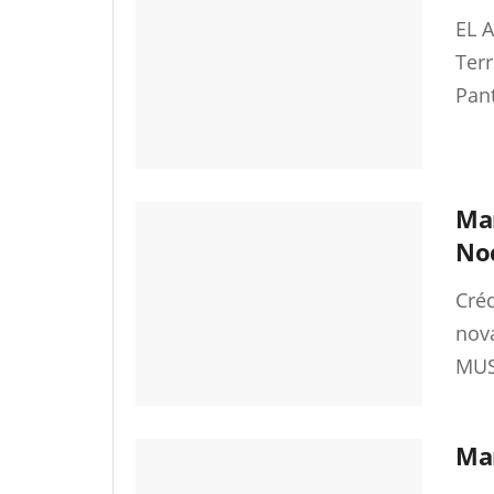
EL 
Terr
Pan
Man
Noc
Cré
nov
MUS
Mar