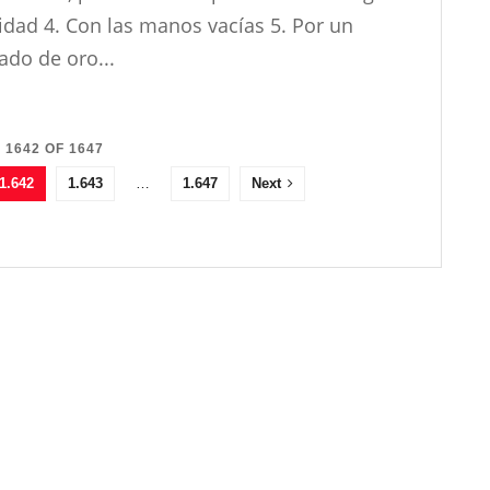
dad 4. Con las manos vacías 5. Por un
do de oro...
 1642 OF 1647
1.642
1.643
…
1.647
Next