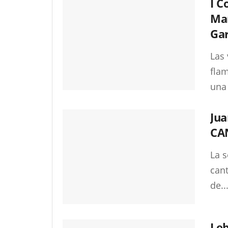
I C
Man
Gar
Las 
fla
una 
Jua
CA
La s
cant
de..
Leb