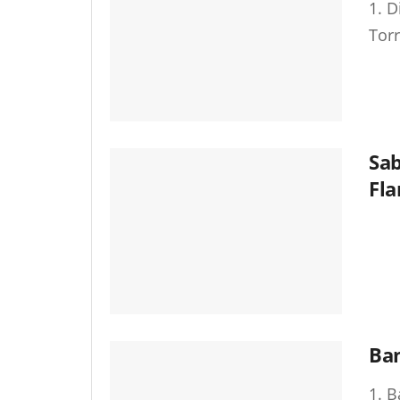
1. D
Torr
Sab
Fl
Ba
1. B