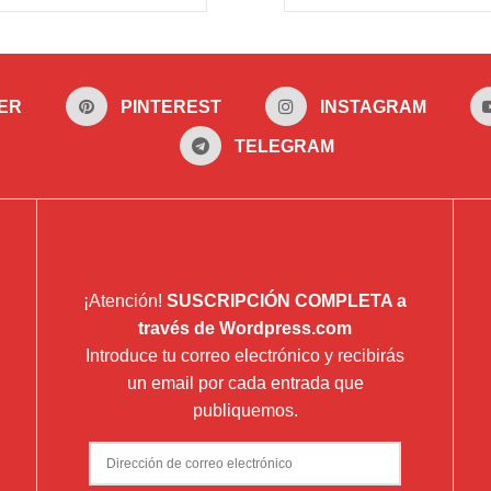
ER
PINTEREST
INSTAGRAM
TELEGRAM
¡Atención!
SUSCRIPCIÓN COMPLETA a
través de Wordpress.com
Introduce tu correo electrónico y recibirás
un email por cada entrada que
publiquemos.
Dirección
de