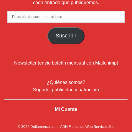
cada entrada que publiquemos.
Dirección
de
correo
Suscribir
electrónico
Newsletter (envío boletín mensual con Mailchimp)
¿Quiénes somos?
Soporte, publicidad y patrocinio
Mi Cuenta
© 2024
Deflamenco.com
- ADN Flamenco Web Services S.L.