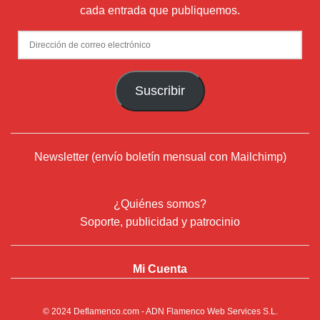
cada entrada que publiquemos.
Dirección
de
correo
Suscribir
electrónico
Newsletter (envío boletín mensual con Mailchimp)
¿Quiénes somos?
Soporte, publicidad y patrocinio
Mi Cuenta
© 2024
Deflamenco.com
- ADN Flamenco Web Services S.L.