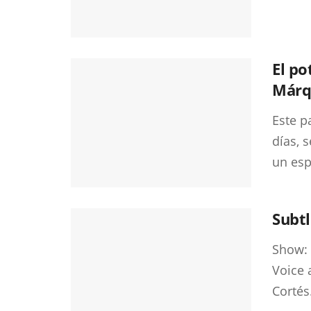
El po
Márq
Este p
días, 
un esp
Subtl
Show: 
Voice 
Cortés