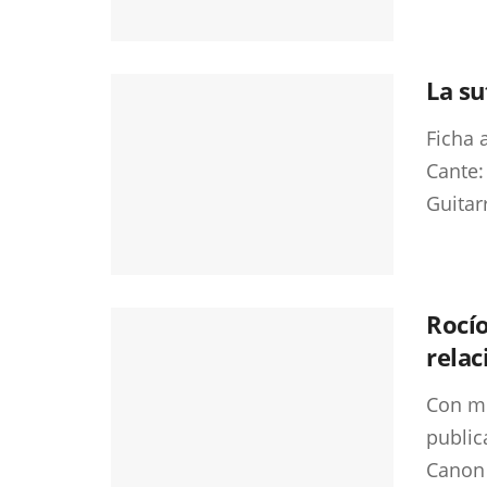
La su
Ficha 
Cante:
Guitar
Rocío
relac
Con mo
public
Canon 