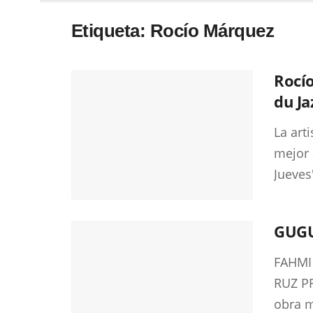
Etiqueta:
Rocío Márquez
Rocío
du Ja
La art
mejor 
Jueves"
GUGU
FAHMI
RUZ P
obra m