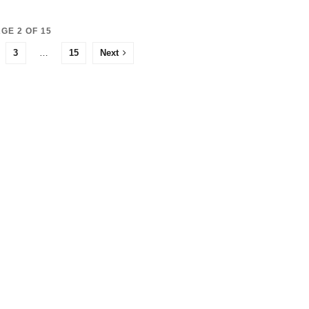
GE 2 OF 15
3
…
15
Next