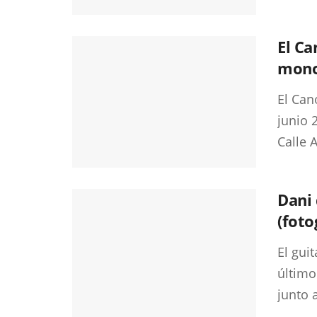
El Ca
mono
El Can
junio 
Calle A
Dani 
(foto
El gui
último
junto a