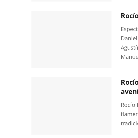
Rocío
Espect
Daniel
Agustí
Manuel
Rocío
aven
Rocío 
flamen
tradici