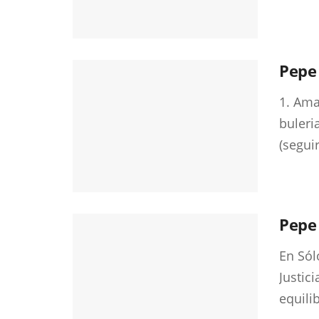
Pepe 
1. Ama
buleri
(seguir
Pepe 
En Sól
Justici
equili