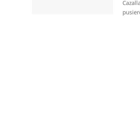
Cazall
pusiero