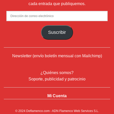
cada entrada que publiquemos.
Dirección
de
correo
Suscribir
electrónico
Newsletter (envío boletín mensual con Mailchimp)
¿Quiénes somos?
Soporte, publicidad y patrocinio
Mi Cuenta
© 2024
Deflamenco.com
- ADN Flamenco Web Services S.L.