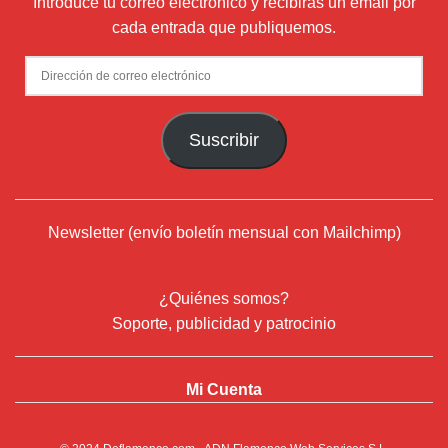
Introduce tu correo electrónico y recibirás un email por
cada entrada que publiquemos.
Dirección
de
correo
Suscribir
electrónico
Newsletter (envío boletín mensual con Mailchimp)
¿Quiénes somos?
Soporte, publicidad y patrocinio
Mi Cuenta