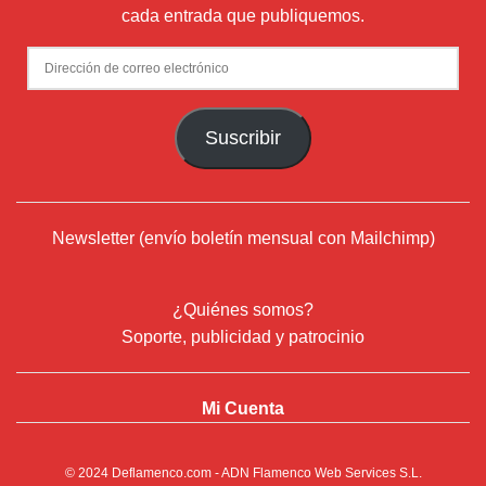
cada entrada que publiquemos.
Dirección
de
correo
Suscribir
electrónico
Newsletter (envío boletín mensual con Mailchimp)
¿Quiénes somos?
Soporte, publicidad y patrocinio
Mi Cuenta
© 2024
Deflamenco.com
- ADN Flamenco Web Services S.L.