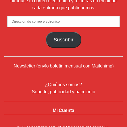
Introduce tu correo electrónico y recibirás un email por
cada entrada que publiquemos.
Dirección
de
correo
Suscribir
electrónico
Newsletter (envío boletín mensual con Mailchimp)
¿Quiénes somos?
Soporte, publicidad y patrocinio
Mi Cuenta